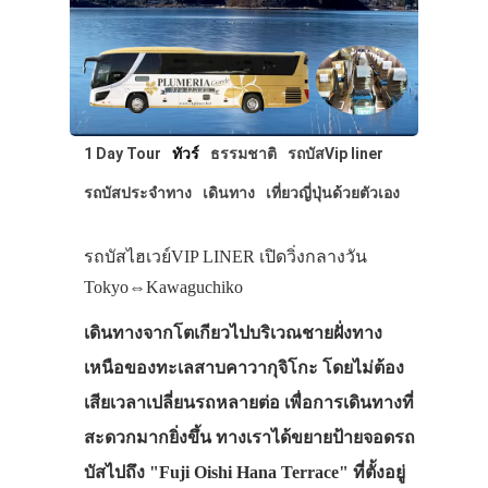
1 Day Tour
ทัวร์
ธรรมชาติ
รถบัสVip liner
รถบัสประจำทาง
เดินทาง
เที่ยวญี่ปุ่นด้วยตัวเอง
รถบัสไฮเวย์VIP LINER เปิดวิ่งกลางวัน
Tokyo⇔Kawaguchiko
เดินทางจากโตเกียวไปบริเวณชายฝั่งทาง
เหนือของทะเลสาบคาวากุจิโกะ โดยไม่ต้อง
เสียเวลาเปลี่ยนรถหลายต่อ เพื่อการเดินทางที่
สะดวกมากยิ่งขึ้น ทางเราได้ขยายป้ายจอดรถ
บัสไปถึง "Fuji Oishi Hana Terrace" ที่ตั้งอยู่