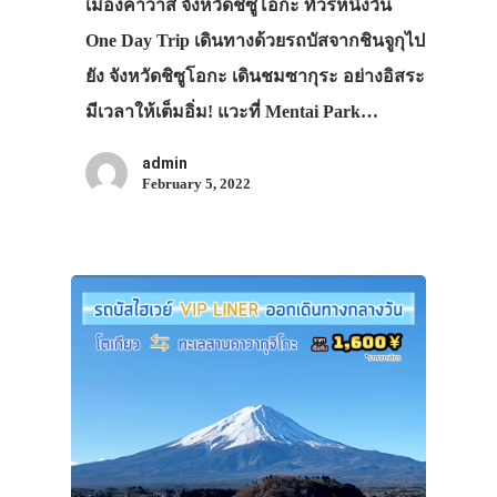
เมืองคาวาสึ จังหวัดชิซูโอกะ ทัวร์หนึ่งวัน
One Day Trip เดินทางด้วยรถบัสจากชินจูกุไป
ยัง จังหวัดชิซูโอกะ เดินชมซากุระ อย่างอิสระ
มีเวลาให้เต็มอิ่ม! แวะที่ Mentai Park…
admin
February 5, 2022