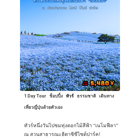
1 Day Tour
ช็อปปิ้ง
ทัวร์
ธรรมชาติ
เดินทาง
เที่ยวญี่ปุ่นด้วยตัวเอง
ทัวร์หนึ่งวันไปชมทุ่งดอกไม้สีฟ้า “เนโมฟีลา”
ณ สวนสาธารณะฮิตาชิซีไซด์ปาร์ค!