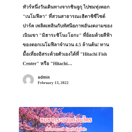
ทัวร์หนึ่งวันเดินทางจากชินจูกุ ไปชมทุ่งดอก
"เนโมฟีลา" ที่สวนสาธารณะฮิตาชิซีไซด์
ปาร์ค เพลิดเพลินกับทัศนียภาพอันงดงามของ
เนินเขา "มิฮาระชิโนะโอกะ" ที่ย้อมด้วยสีฟ้า
ของดอกเนโมฟีลาจำนวน 4.5 ล้านต้น! ทาน
มื้อเที่ยงอิสระด้วยตัวเองได้ที่ "Hitachi Fish
Center" หรือ "Hitachi…
admin
February 13, 2022