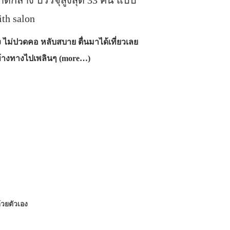
นาดกลาง บรรจุสูงสุด 33 คน แบบ
th salon
 ไม่ปวดคอ หลับสบาย ตื่นมาได้เที่ยวเลย
วข้างทางไปเพลินๆ (more…)
นด้วยตัวเอง