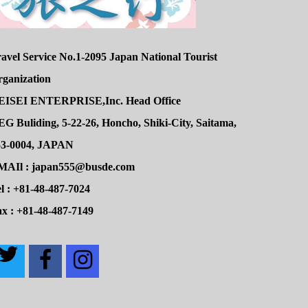
avel Service No.1-2095 Japan National Tourist
rganization
EISEI ENTERPRISE,Inc. Head Office
G Buliding, 5-22-26, Honcho, Shiki-City, Saitama,
53-0004, JAPAN
MAIl : japan555@busde.com
l : +81-48-487-7024
x : +81-48-487-7149