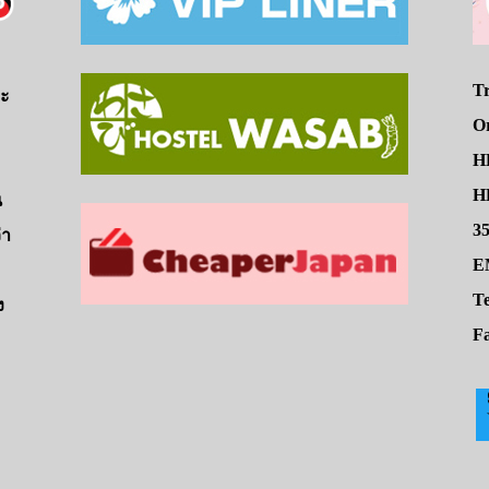
Tr
จะ
O
H
HE
น
3
่า
E
Te
ง
Fa