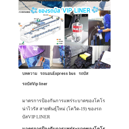
บทความ
รถนอนExpress bus
รถบัส
รถบัสVip liner
มาตรการป้องกันการแพร่ระบาดของโคโร
น่าไวรัส สายพันธุ์ใหม่ (โควิด-19) ของรถ
บัสVIP LINER
มาตรการป้องกันการแพร่ระบาดของโคโร