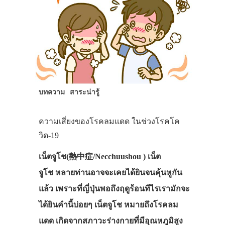
บทความ
สาระน่ารู้
ความเสี่ยงของโรคลมแดด ในช่วงโรคโค
วิด-19
เน็ตจูโช(熱中症/Necchuushou ) เน็ต
จูโช หลายท่านอาจจะเคยได้ยินจนคุ้นหูกัน
แล้ว เพราะที่ญี่ปุ่นพอถึงฤดูร้อนทีไรเรามักจะ
ได้ยินคำนี้บ่อยๆ เน็ตจูโช หมายถึงโรคลม
แดด เกิดจากสภาวะร่างกายที่มีอุณหภูมิสูง