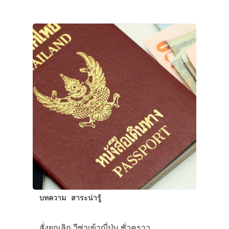
บทความ
สาระน่ารู้
สั่งยกเลิก วีซ่าเข้าญี่ปุ่น ชั่วคราว