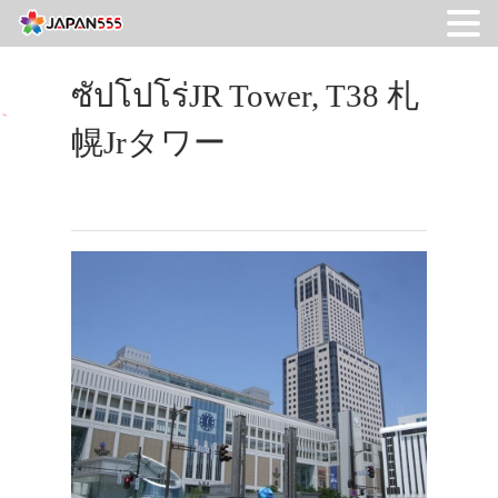
ซัปโปโร่JR Tower, T38 札
幌jrタワー