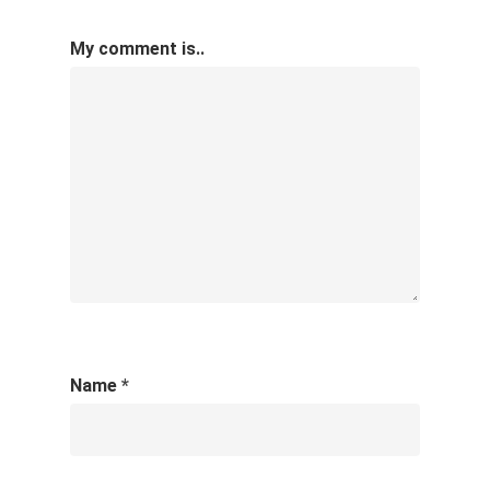
My comment is..
Name
*